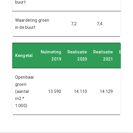
buurt
Waardering groen
7,2
7,4
7,4
in de buurt
Nulmeting
Realisatie
Realisatie
Begrot
Kengetal
2019
2020
2021
2
Openbaar
groen
(aantal
13.590
14.110
14.129
14.
m2 *
1.000)