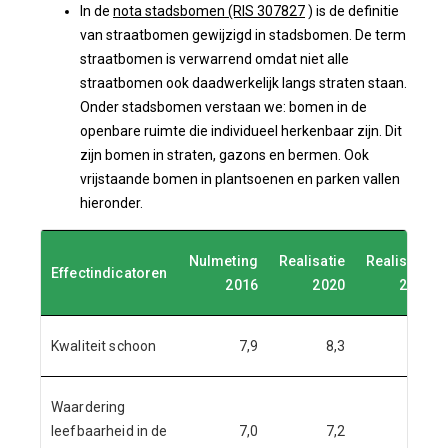
In de
nota stadsbomen (RIS 307827
) is de definitie
van straatbomen gewijzigd in stadsbomen. De term
straatbomen is verwarrend omdat niet alle
straatbomen ook daadwerkelijk langs straten staan.
Onder stadsbomen verstaan we: bomen in de
openbare ruimte die individueel herkenbaar zijn. Dit
zijn bomen in straten, gazons en bermen. Ook
vrijstaande bomen in plantsoenen en parken vallen
hieronder.
Nulmeting
Realisatie
Realisatie
Effectindicatoren
2016
2020
2021
Kwaliteit schoon
7,9
8,3
8,4
Waardering
leefbaarheid in de
7,0
7,2
7,2